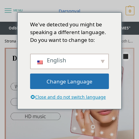
Darsonval
MENU
0
We've detected you might be
Odblokowana wyprzedaż flash ⚡ Zniżka 5% z kodem "WELCOME5"
speaking a different language.
Do you want to change to:
Strona główna
Urządzenie Darsonval
Lustro Darsonval Bluetooth LED Vanity Mirror - ładowanie przez USB, 10-krotne powiększenie, obrót o 180°
/
/
English
Change Language
Close and do not switch language