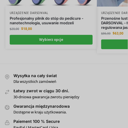
URZĄDZENIE DARSONVAL
URZĄDZENIE DA
Profesjonalny pilnik do stóp do pedicure -
Przenośne lust
nanotechnologia, usuwanie modzeli
DARSONVAL - ł
regulowana ja
$
18,00
$
20,00
$
63,00
$
86,00
Wybierz opcje
Wysyłka na cały świat
Dla wszystkich zamówień
Łatwy zwrot w ciągu 30 dni.
30-dniowa gwarancja zwrotu pieniędzy
Gwarancja międzynarodowa
Dostępne w kraju użytkowania.
Paiement 100 % Secure
PayPal / MasterCard / Visa